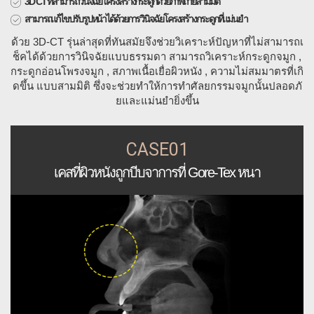
3D CT ที่สามารถวินิจฉัยโครงสร้างกระดูกด้วยภาพถ่ายสามมิติ
สามารถแก้ไขปรับรูปหน้าได้ด้วยการวินิจฉัยโครงสร้างกระดูกที่แม่นยำ
ด้วย 3D-CT รุ่นล่าสุดที่ทันสมัยจึงช่วยวิเคราะห์ปัญหาที่ไม่สามารถเ
ช็คได้ด้วยการวินิจฉัยแบบธรรมดา สามารถวิเคราะห์กระดูกจมูก ,
กระดูกอ่อนโพรงจมูก , สภาพเนื้อเยื่อผิวหนัง , ความไม่สมมาตรที่เกิ
ดขึ้น แบบสามมิติ ซึ่งจะช่วยทำให้การทำศัลยกรรมจมูกนั้นปลอดภั
ยและแม่นยำยิ่งขึ้น
CASE01
เคสที่ผิวหนังถูกบีบจาการที่ Gore-Tex หนา