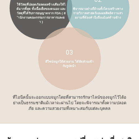
ใช้วัสดุที่ปลอดภัยลดผลข้างเคียงให้ไ
ด้มากที่สุด ทั้งเนื้อเยื่อของตนเอง และ
พิจารณาอย่างถี่ถ้วนทั้งโครงสร้างทาง
วัสดุที่ได้รับการอนุญาตจาก FDA ( ส
กายวิภาคศาสตร์และผลลัพธ์ความสว
ำนักงานคณะกรรมการอาหารและย
ยงามที่ต้องคำนึงถึงแม้แต่ด้านข้าง
า )
03
ดีไซน์จมูกให้สวยงาม ได้สัดส่วนเข้า
กับรูปหน้า
ที่ไอนีคนั้นจะออกแบบจมูกโดยที่สามารถรักษาไลน์ของจมูกไว้ได้อ
ย่างเป็นธรรมชาติแม้เวลาจะผ่านไป โดยจะพิจารณาทั้งความปลอด
ภัย และความสวยงามที่เหมาะสมกับแต่ละบุคคล