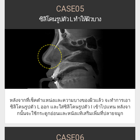
CASE05
ซิลิโคนรูปตัว L ทำให้ผิวบาง
หลังจากที่เช็คตำแหน่งและความบางของผิวแล้ว จะทำการเอา
ซิลิโคนรูปตัว L ออก และใส่ซิลิโคนรูปตัว I เข้าไปแทน หลังจา
กนั้นจะใช้กระดูกอ่อนและหนังแท้เสริมเพิ่มที่ปลายจมูก
CASE06