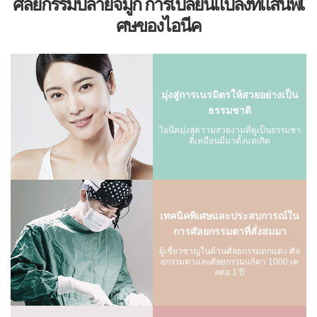
ศัลยกรรมปลายจมูก การเปลี่ยนแปลงที่แสนพิเ
ศษของไอนีค
มุ่งสู่การเนรมิตรให้สวยอย่างเป็น
ธรรมชาติ
ไอนีคมุ่งสู่ความสวยงามที่ดูเป็นธรรมชา
ติเหมือนมีมาตั้งแต่เกิด
เทคนิคพิเศษและประสบการณ์ใน
การศัลยกรรมตาที่สั่งสมมา
ผู้เชี่ยวชาญในด้านศัลยกรรมตกแต่ง ศัล
ยกรรมตาและศัลยกรรมแก้ตา 1000 เค
สต่อ 1 ปี